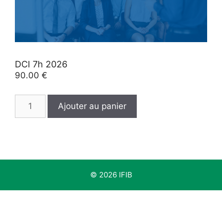
DCI 7h 2026
90.00
€
quantité
Ajouter au panier
de
DCI
7h
2026
© 2026 IFIB