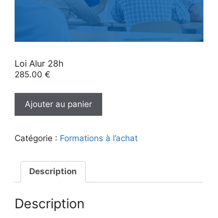
Loi Alur 28h
285.00
€
quantité
Ajouter au panier
de
Loi
Alur
Catégorie :
Formations à l’achat
28h
Description
Description