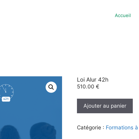
Accueil
Loi Alur 42h
510.00
€
quantité
Ajouter au panier
de
Loi
Alur
Catégorie :
Formations à 
42h